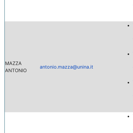
MAZZA
antonio.mazza@unina.it
ANTONIO