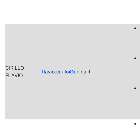
CIRILLO
flavio.cirillo@unina.it
FLAVIO