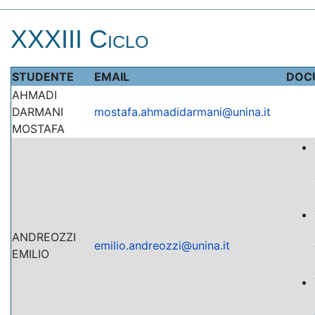
XXXIII Ciclo
STUDENTE
EMAIL
DOC
AHMADI
DARMANI
mostafa.ahmadidarmani@unina.it
MOSTAFA
ANDREOZZI
emilio.andreozzi@unina.it
EMILIO